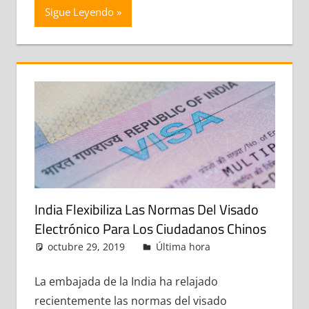
Sigue Leyendo
India Flexibiliza Las Normas Del Visado
Electrónico Para Los Ciudadanos Chinos
octubre 29, 2019
admin
Última hora
Deja un
comentario
La embajada de la India ha relajado
recientemente las normas del visado