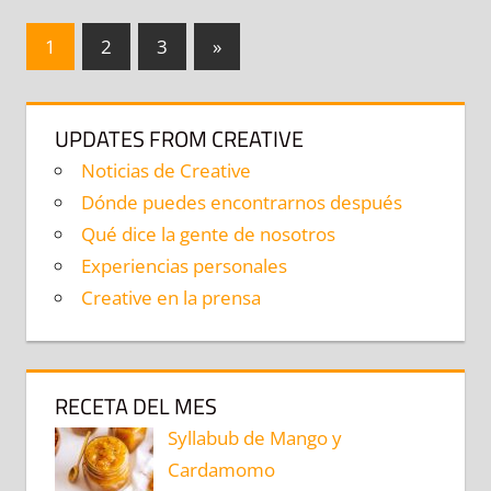
Navegación
Entradas
1
2
3
»
siguientes
de
entradas
UPDATES FROM CREATIVE
Noticias de Creative
Dónde puedes encontrarnos después
Qué dice la gente de nosotros
Experiencias personales
Creative en la prensa
RECETA DEL MES
Syllabub de Mango y
Cardamomo