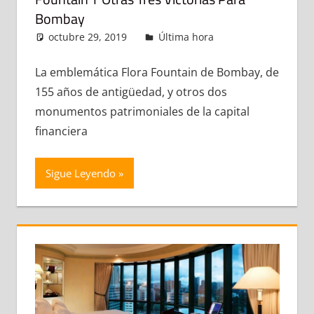
Bombay
octubre 29, 2019
admin
Última hora
Deja un
comentario
La emblemática Flora Fountain de Bombay, de
155 años de antigüedad, y otros dos
monumentos patrimoniales de la capital
financiera
Sigue Leyendo