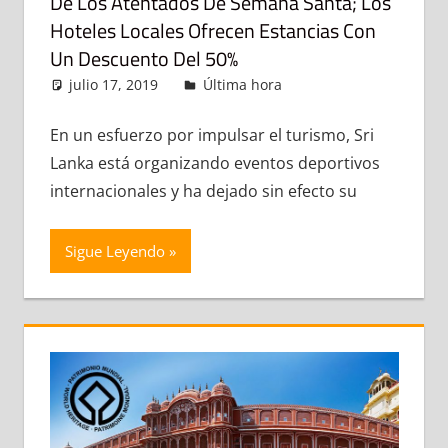
De Los Atentados De Semana Santa; Los
Hoteles Locales Ofrecen Estancias Con
Un Descuento Del 50%
julio 17, 2019
admin
Última hora
Deja un
comentario
En un esfuerzo por impulsar el turismo, Sri
Lanka está organizando eventos deportivos
internacionales y ha dejado sin efecto su
Sigue Leyendo