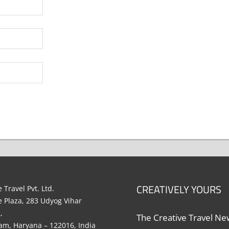
CREATIVELY YOURS
 Travel Pvt. Ltd.
e Plaza, 283 Udyog Vihar
,
The Creative Travel New
m, Haryana – 122016, India