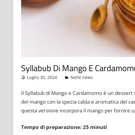
Syllabub Di Mango E Cardamom
Luglio 30, 2024
admin
Nelle news
Lascia un com
Il Syllabub di Mango e Cardamomo è un dessert s
del mango con la spezia calda e aromatica del ca
questa versione incorpora il mango per fornire un
Tempo di preparazione: 25 minuti