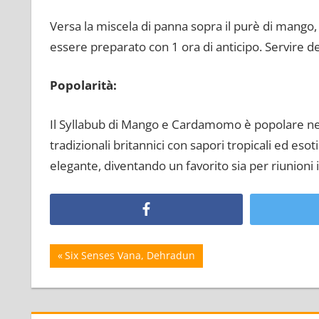
Versa la miscela di panna sopra il purè di mango,
essere preparato con 1 ora di anticipo. Servire d
Popolarità:
Il Syllabub di Mango e Cardamomo è popolare n
tradizionali britannici con sapori tropicali ed eso
elegante, diventando un favorito sia per riunioni i
Navigazione
Articolo
Six Senses Vana, Dehradun
precedente:
articoli