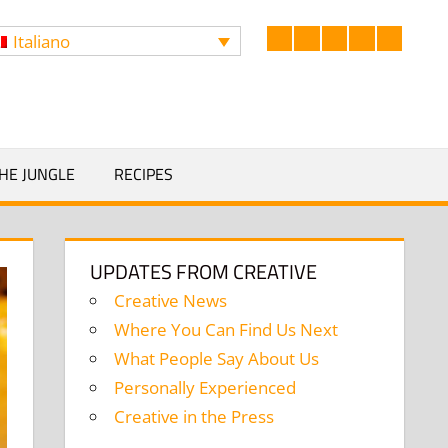
Italiano
Facebook
LinkedIn
Twitter
Instagram
YouTub
Search
HE JUNGLE
RECIPES
UPDATES FROM CREATIVE
Creative News
Where You Can Find Us Next
What People Say About Us
Personally Experienced
Creative in the Press