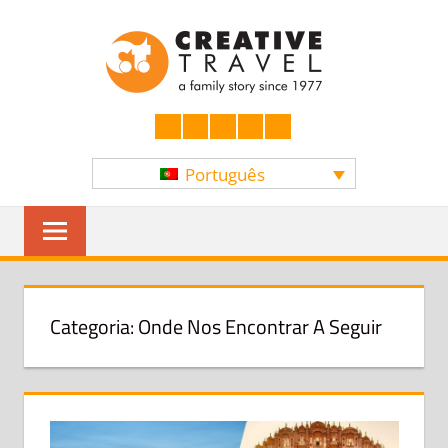
Skip
CREATI
to
content
YOURS
Facebook
LinkedIn
Twitter
Instagram
YouTube
Português
PES
Categoria:
Onde Nos Encontrar A Seguir