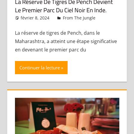
La Réserve De Tigres De Pench Devient
Le Premier Parc Du Ciel Noir En Inde.
février 8, 2024
admin
From The Jungle
Laisser un
commentaire
La réserve de tigres de Pench, dans le
Maharashtra, a atteint une étape significative
en devenant le premier parc du
Continuer la lecture