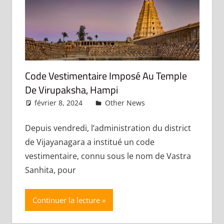
Code Vestimentaire Imposé Au Temple
De Virupaksha, Hampi
février 8, 2024
admin
Other News
Laisser un
commentaire
Depuis vendredi, l’administration du district
de Vijayanagara a institué un code
vestimentaire, connu sous le nom de Vastra
Sanhita, pour
Continuer la lecture