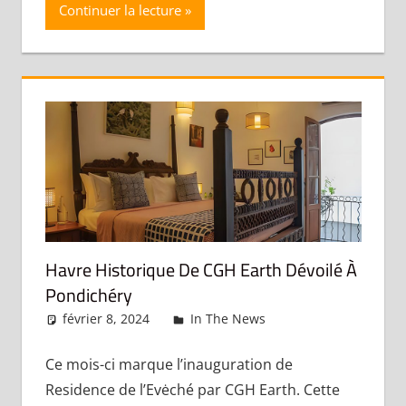
Continuer la lecture
Havre Historique De CGH Earth Dévoilé À
Pondichéry
février 8, 2024
admin
In The News
Laisser un
commentaire
Ce mois-ci marque l’inauguration de
Residence de l’Evėché par CGH Earth. Cette