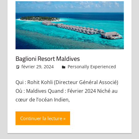
Baglioni Resort Maldives
février 29, 2024
admin
Personally Experienced
Lais
commen
Qui : Rohit Kohli (Directeur Général Associé)
Où : Maldives Quand : Février 2024 Niché au
cœur de l’océan Indien,
Continuer la lecture