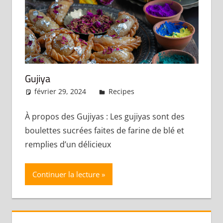
Gujiya
février 29, 2024
admin
Recipes
Laisser un
commentaire
À propos des Gujiyas : Les gujiyas sont des
boulettes sucrées faites de farine de blé et
remplies d’un délicieux
Continuer la lecture