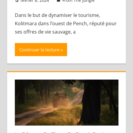
février 8, 2024
admin
From The Jungle
Laisser un
commentaire
Dans le but de dynamiser le tourisme,
Kolitmara dans l’ouest de Pench, réputé pour
ses offres de vie sauvage, a
Continuer la lecture