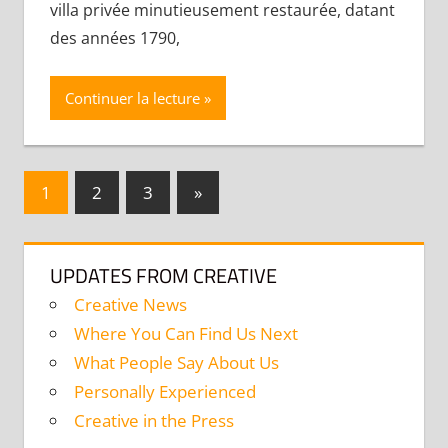
villa privée minutieusement restaurée, datant
des années 1790,
Continuer la lecture
Navigation
Publications
1
2
3
»
suivantes :
des
articles
UPDATES FROM CREATIVE
Creative News
Where You Can Find Us Next
What People Say About Us
Personally Experienced
Creative in the Press