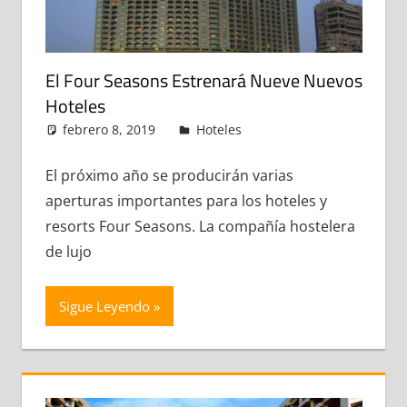
El Four Seasons Estrenará Nueve Nuevos
Hoteles
febrero 8, 2019
admin
Hoteles
Deja un
comentario
El próximo año se producirán varias
aperturas importantes para los hoteles y
resorts Four Seasons. La compañía hostelera
de lujo
Sigue Leyendo