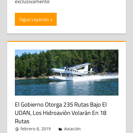
exclusivamente
Sigue Leyendo
El Gobierno Otorga 235 Rutas Bajo El
UDAN, Los Hidroavión Volarán En 18
Rutas
febrero 8, 2019
admin
Aviación
Deja un