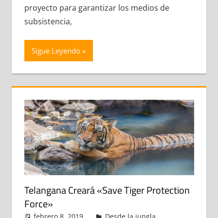
proyecto para garantizar los medios de
subsistencia,
Sigue Leyendo
Telangana Creará «Save Tiger Protection
Force»
febrero 8, 2019
admin
Desde la jungla
Deja un