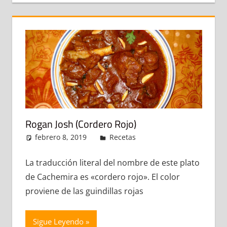
Rogan Josh (Cordero Rojo)
febrero 8, 2019
admin
Recetas
Deja un
comentario
La traducción literal del nombre de este plato
de Cachemira es «cordero rojo». El color
proviene de las guindillas rojas
Sigue Leyendo