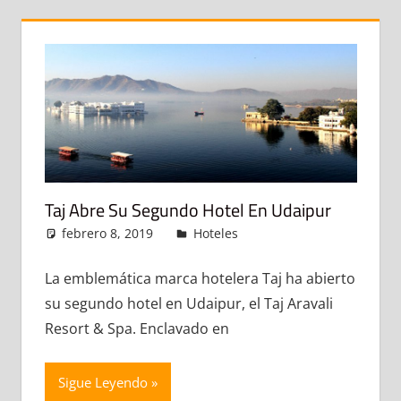
Taj Abre Su Segundo Hotel En Udaipur
febrero 8, 2019
admin
Hoteles
Deja un
comentario
La emblemática marca hotelera Taj ha abierto
su segundo hotel en Udaipur, el Taj Aravali
Resort & Spa. Enclavado en
Sigue Leyendo