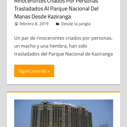
Rinocerontes Criados Por Personas
Trasladados Al Parque Nacional Del
Manas Desde Kaziranga
febrero 8, 2019
admin
Desde la jungla
Deja un
comentario
Un par de rinocerontes criados por personas,
un macho y una hembra, han sido
trasladados del Parque Nacional de Kaziranga
Sigue Leyendo