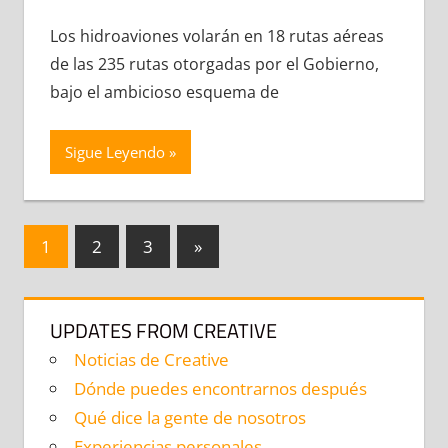
comentario
Los hidroaviones volarán en 18 rutas aéreas
de las 235 rutas otorgadas por el Gobierno,
bajo el ambicioso esquema de
Sigue Leyendo
Navegación
Entradas
1
2
3
»
siguientes
de
entradas
UPDATES FROM CREATIVE
Noticias de Creative
Dónde puedes encontrarnos después
Qué dice la gente de nosotros
Experiencias personales