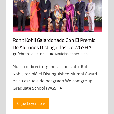
Rohit Kohli Galardonado Con El Premio
De Alumnos Distinguidos De WGSHA
febrero 8, 2019
admin
Noticias Especiales
Deja un
comentario
Nuestro director general conjunto, Rohit
Kohli, recibió el Distinguished Alumni Award
de su escuela de posgrado Welcomgroup
Graduate School (WGSHA).
Sigue Leyendo