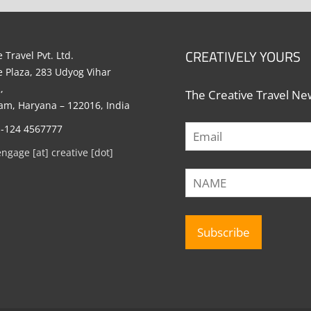
CREATIVELY YOURS
 Travel Pvt. Ltd.
e Plaza, 283 Udyog Vihar
,
The Creative Travel New
m, Haryana – 122016, India
1-124 4567777
engage [at] creative [dot]