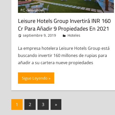
Leisure Hotels Group Invertirá INR 160
Cr Para Añadir 9 Propiedades En 2021
septiembre 9, 2019
admin
Hoteles
Deja un come
La empresa hotelera Leisure Hotels Group está
buscando invertir 160 millones de rupias para
añadir a su cartera nueve propiedades
Sigue Leyendo
Navegación
Entradas
1
2
3
»
siguientes
de