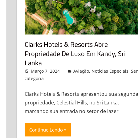
Clarks Hotels & Resorts Abre
Propriedade De Luxo Em Kandy, Sri
Lanka
Março 7, 2024
admin
Aviação
,
Notícias Especiais
,
Se
categoria
Leave a comment
Clarks Hotels & Resorts apresentou sua segund
propriedade, Celestial Hills, no Sri Lanka,
marcando sua entrada no setor de lazer
Continue Lendo