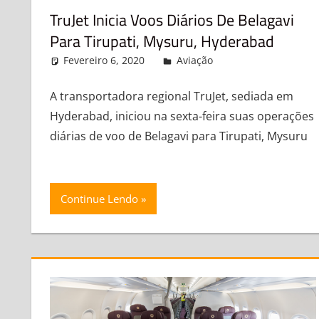
TruJet Inicia Voos Diários De Belagavi
Para Tirupati, Mysuru, Hyderabad
Fevereiro 6, 2020
admin
Aviação
Leave a comme
A transportadora regional TruJet, sediada em
Hyderabad, iniciou na sexta-feira suas operações
diárias de voo de Belagavi para Tirupati, Mysuru
Continue Lendo