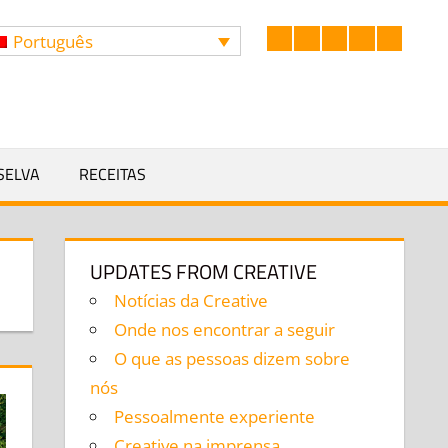
Português
Facebook
LinkedIn
Twitter
Instagram
YouTub
PESQU
SELVA
RECEITAS
UPDATES FROM CREATIVE
Notícias da Creative
Onde nos encontrar a seguir
O que as pessoas dizem sobre
nós
Pessoalmente experiente
Creative na imprensa