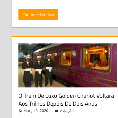
Continue Lendo
O Trem De Luxo Golden Chariot Voltará
Aos Trilhos Depois De Dois Anos
Março 9, 2020
admin
Aviação
Leave a comment