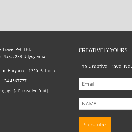
CREATIVELY YOURS
 Travel Pvt. Ltd.
e Plaza, 283 Udyog Vihar
,
The Creative Travel New
m, Haryana – 122016, India
1-124 4567777
engage [at] creative [dot]