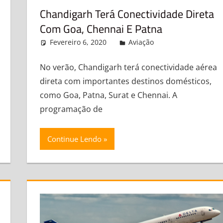
Chandigarh Terá Conectividade Direta
Com Goa, Chennai E Patna
nt
Fevereiro 6, 2020
admin
Aviação
Leave a comm
No verão, Chandigarh terá conectividade aérea
direta com importantes destinos domésticos,
como Goa, Patna, Surat e Chennai. A
programação de
Continue Lendo