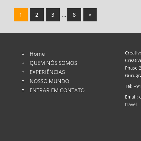
Navegação
Next
1
2
3
…
8
»
Posts
de
artigos
Creative
Home
Creativ
QUEM NÓS SOMOS
Phase 2
EXPERIÊNCIAS
Gurugra
NOSSO MUNDO
Tel: +9
ENTRAR EM CONTATO
Email:
travel