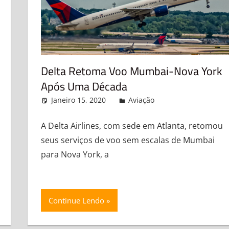
Delta Retoma Voo Mumbai-Nova York
Após Uma Década
Janeiro 15, 2020
admin
Aviação
Leave a comme
nt
A Delta Airlines, com sede em Atlanta, retomou
seus serviços de voo sem escalas de Mumbai
para Nova York, a
Continue Lendo