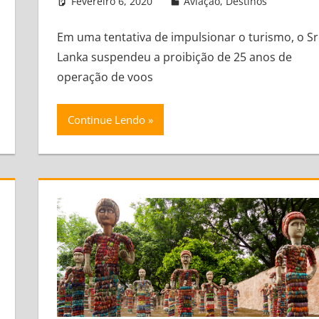
Fevereiro 6, 2020
admin
Aviação
,
Destinos
Leav
Em uma tentativa de impulsionar o turismo, o Sr
Lanka suspendeu a proibição de 25 anos de
operação de voos
Continue Lendo